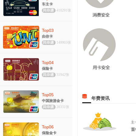
车主卡
410291张
Top03
由你卡
149903张
Top04
保险卡
31942张
Top05
年费资讯
中国旅游金卡
28331张
主
Top06
首
保险金卡