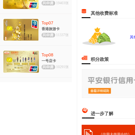
19403张
其他收费标准
Top07
香港旅游卡
11337张
其
Top08
积分政策
一号店卡
10291张
进一步了解
《信用卡领用合约》