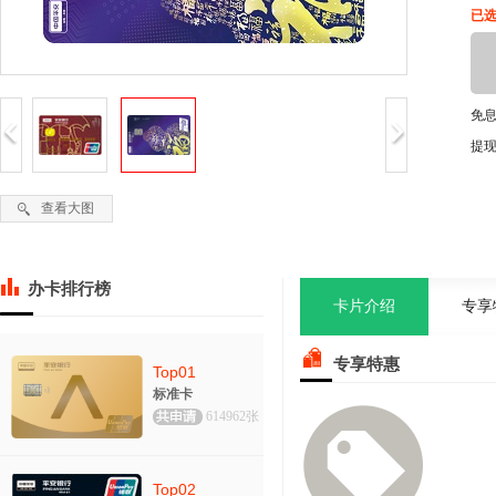
已选
免
提
查看大图
办卡排行榜
卡片介绍
专享
专享特惠
Top01
标准卡
614962张
Top02