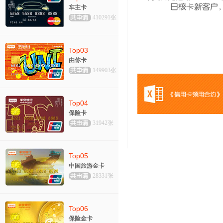
日核卡新客户
车主卡
410291张
Top03
由你卡
149903张
《信用卡领用合约》
Top04
保险卡
31942张
Top05
中国旅游金卡
28331张
Top06
保险金卡