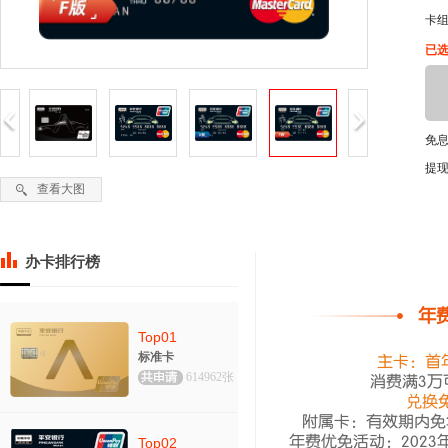
卡
已选
免
提
查看大图
办卡排行榜
年
Top01
标准卡
主卡：首年
614962张
消费满3万
兑换
附属卡：有效期内免
年费优免活动：2023年4
Top02