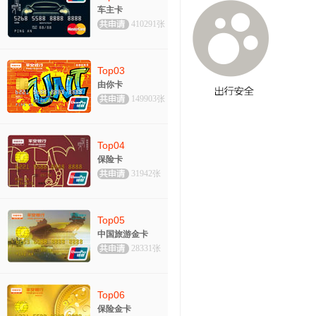
车主卡
410291张
Top03
由你卡
149903张
Top04
保险卡
31942张
Top05
中国旅游金卡
28331张
Top06
保险金卡