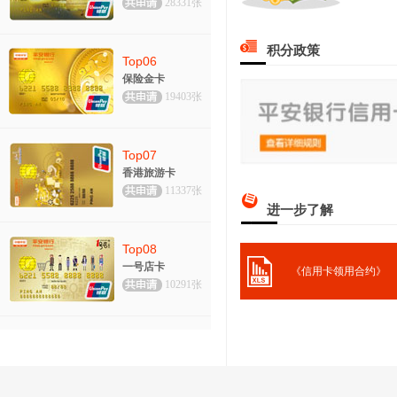
28331张
积分政策
Top06
保险金卡
19403张
Top07
香港旅游卡
11337张
进一步了解
Top08
一号店卡
《信用卡领用合约》
10291张