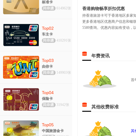
标准卡
614962张
香港购物畅享折扣优惠
持香港旅游卡可于香港地区多家知
更多香港地区优惠商户信息和银联积分奖励
5589查询。优惠内容如有变动
Top02
车主卡
410291张
年费资讯
Top03
由你卡
149903张
首
Top04
保险卡
31942张
其他收费标准
Top05
中国旅游金卡
其