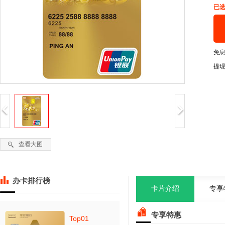
已选
免
提
查看大图
办卡排行榜
卡片介绍
专享
专享特惠
Top01