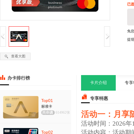
已选
免
提
查看大图
办卡排行榜
卡片介绍
专享
专享特惠
Top01
标准卡
活动一：月享
614962张
活动时间：2026年1
活动内容：活动期
Top02