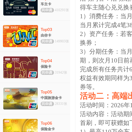
车主卡
得车主随心兑兑换
410291张
1）消费任务：当月
当月累计完成4笔3
Top03
2）资产任务：若客
由你卡
149903张
换券；
3）分期任务：当月
期，则次月10日前
Top04
保险卡
完成所有任务共计
31942张
权益有效期同样为
券等。
Top05
活动二：高端
中国旅游金卡
28331张
活动时间：2026年1
活动内容：活动期
首刷，即可获赠如
Top06
保险金卡
1）最高110万全车