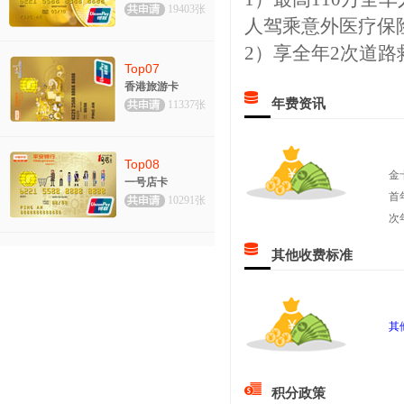
19403张
人驾乘意外医疗保
2）享全年2次道路
Top07
香港旅游卡
年费资讯
11337张
Top08
金
一号店卡
首
10291张
次
其他收费标准
其
积分政策