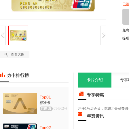
已选
免
提
查看大图
办卡排行榜
卡片介绍
专享
专享特惠
Top01
标准卡
614962张
注册1号店会员，享20元会员费减
年费资讯
Top02