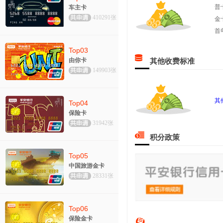
普
车主卡
410291张
金
首
Top03
由你卡
其他收费标准
149903张
其
Top04
保险卡
31942张
积分政策
Top05
中国旅游金卡
28331张
Top06
保险金卡