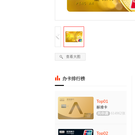
查看大图
办卡排行榜
Top01
标准卡
614962张
Top02