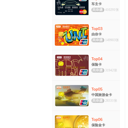
车主卡
410291张
Top03
由你卡
149903张
Top04
保险卡
31942张
Top05
中国旅游金卡
28331张
Top06
保险金卡