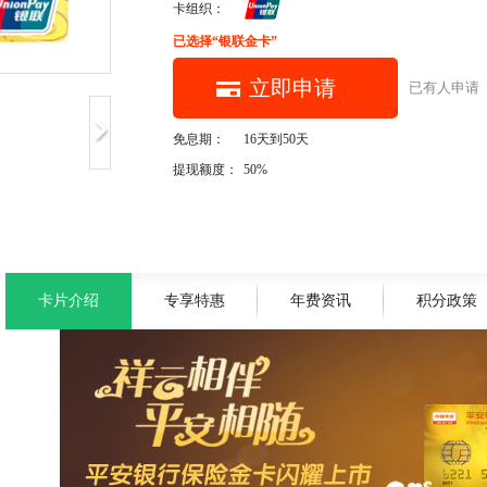
卡组织：
已选择“银联金卡”
立即申请
已有
人申请
免息期：
16天到50天
提现额度：
50%
卡片介绍
专享特惠
年费资讯
积分政策