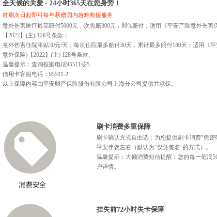
全天候的关爱 - 24小时365天在您身旁！
首刷次日起即可每年获赠国内急难救援服务
意外伤害医疗最高赔付5000元，次免赔300元，80%赔付；适用《平安产险意外伤害保
【2022】(主) 128号条款；
意外伤害住院津贴30元/天，每次住院最多赔付30天，累计最多赔付180天；适用《平
意外保险)【2022】(主) 128号条款。
温馨提示：查询报案电话95511按5
信用卡客服电话：95511-2
以上保障内容由平安财产保险股份有限公司上海分公司提供并承保。
刷卡消费多重保障
刷卡确认方式自由选：为您提供刷卡消费"凭密
平安伴您左右（默认为"仅凭签名"的方式）。
温馨提示：大额消费短信提醒：您的每一笔满5
户详情。
挂失前72小时失卡保障