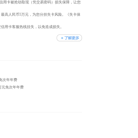
+信用卡被抢劫取现（凭交易密码）损失保障，让您
，最高人民币5万元，为您分担失卡风险。《失卡保
安信用卡客服热线挂失，以免造成损失。
元免次年年费
5万元免次年年费