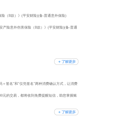
险（B款）》(平安财险)(备-普通意外保险)
安产险意外伤害保险（B款）》(平安财险)(备-普通
码＋签名"和"仅凭签名"两种消费确认方式，让消费
00元的交易，都将收到免费提醒短信，助您掌握账